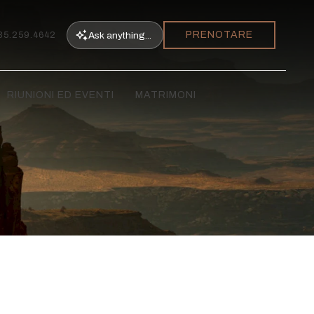
PRENOTARE
Ask
anything...
35.259.4642
RIUNIONI ED EVENTI
MATRIMONI