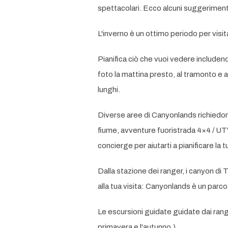
spettacolari. Ecco alcuni suggerimenti 
L'inverno è un ottimo periodo per visit
Pianifica ciò che vuoi vedere includend
foto la mattina presto, al tramonto e 
lunghi.
Diverse aree di Canyonlands richiedono 
fiume, avventure fuoristrada 4×4 / UTV o
concierge per aiutarti a pianificare la 
Dalla stazione dei ranger, i canyon di
alla tua visita: Canyonlands è un parc
Le escursioni guidate guidate dai rang
primavera e l'autunno.)