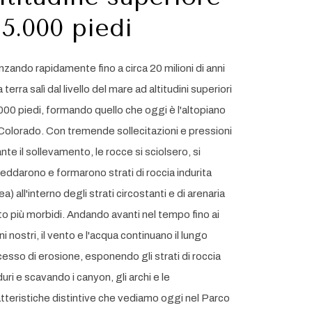
 5.000 piedi
zando rapidamente fino a circa 20 milioni di anni
la terra salì dal livello del mare ad altitudini superiori
000 piedi, formando quello che oggi è l'altopiano
Colorado. Con tremende sollecitazioni e pressioni
nte il sollevamento, le rocce si sciolsero, si
reddarono e formarono strati di roccia indurita
ea) all'interno degli strati circostanti e di arenaria
o più morbidi. Andando avanti nel tempo fino ai
ni nostri, il vento e l'acqua continuano il lungo
esso di erosione, esponendo gli strati di roccia
duri e scavando i canyon, gli archi e le
tteristiche distintive che vediamo oggi nel Parco