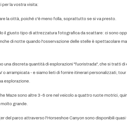
per la vostra visita:
are la città, poiché c'è meno folla, soprattutto se si va presto.
o il giusto tipo di attrezzatura fotografica da scattare: ci sono op
anche di notte quando l'osservazione delle stelle è spettacolare ma
una discreta quantità di esplorazioni "fuoristrada", che si tratti di
 arrampicata - e siamo lieti di fornire itinerari personalizzati, tour
tua esplorazione.
 The Maze sono altre 3-6 ore nel veicolo a quattro ruote motrici, qu
o molto grande.
er del parco attraverso l'Horseshoe Canyon sono disponibili quasi tu