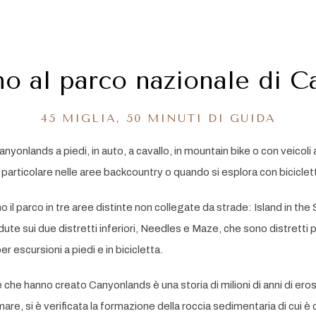
no al parco nazionale di 
45 MIGLIA, 50 MINUTI DI GUIDA
nyonlands a piedi, in auto, a cavallo, in mountain bike o con veicoli a
in particolare nelle aree backcountry o quando si esplora con bicicle
o il parco in tre aree distinte non collegate da strade: Island in th
ute sui due distretti inferiori, Needles e Maze, che sono distretti p
r escursioni a piedi e in bicicletta.
 che hanno creato Canyonlands è una storia di milioni di anni di eros
el mare, si è verificata la formazione della roccia sedimentaria di cui 