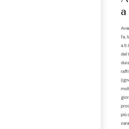
a
Avan
fa, 
a 5.
del 
dura
raff
(ign
molt
gior
proc
più 
cara