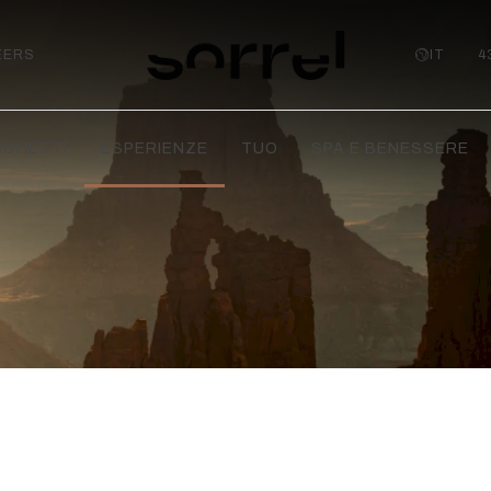
EERS
IT
4
CCHETTI
ESPERIENZE
TUO
SPA E BENESSERE