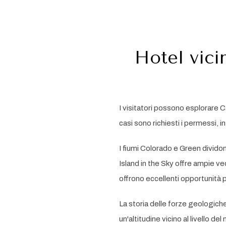
Hotel vici
I visitatori possono esplorare Ca
casi sono richiesti i permessi, 
I fiumi Colorado e Green dividon
Island in the Sky offre ampie ved
offrono eccellenti opportunità pe
La storia delle forze geologiche
un'altitudine vicino al livello d