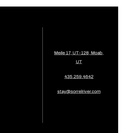
Meile 17, UT-128, Moab,
UT
435.259.4642
stay@sorrelriver.com